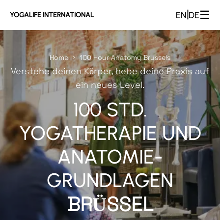
☰
|
EN
DE
YOGALIFE INTERNATIONAL
Home
100 Hour Anatomy Brussels
>
Verstehe deinen Körper, hebe deine Praxis auf
ein neues Level.
100 STD.
YOGATHERAPIE UND
ANATOMIE-
GRUNDLAGEN
BRÜSSEL